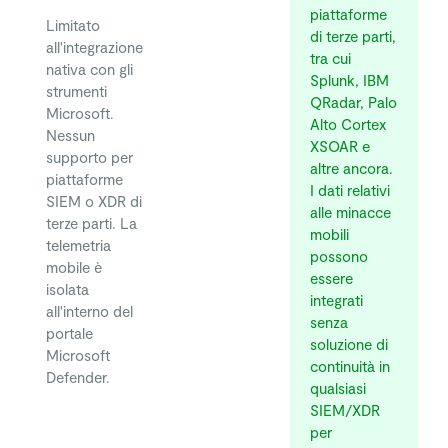
piattaforme
Limitato
di terze parti,
all'integrazione
tra cui
nativa con gli
Splunk, IBM
strumenti
QRadar, Palo
Microsoft.
Alto Cortex
Nessun
XSOAR e
supporto per
altre ancora.
piattaforme
I dati relativi
SIEM o XDR di
alle minacce
terze parti. La
mobili
telemetria
possono
mobile è
essere
isolata
integrati
all'interno del
senza
portale
soluzione di
Microsoft
continuità in
Defender.
qualsiasi
SIEM/XDR
per